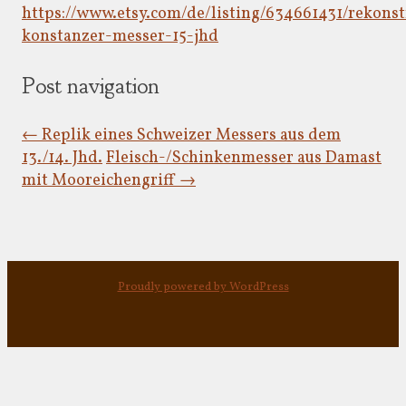
https://www.etsy.com/de/listing/634661431/rekonst
konstanzer-messer-15-jhd
Post navigation
←
Replik eines Schweizer Messers aus dem
13./14. Jhd.
Fleisch-/Schinkenmesser aus Damast
mit Mooreichengriff
→
Proudly powered by WordPress