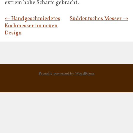
extrem hohe Schärfe gebracht.
Post navigation
←
Handgeschmiedetes
Süddeutsches Messer
→
Kochmesser im neuen
Design
Proudly powered by WordPress